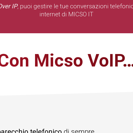
Over IP
, puoi gestire le tue conversazioni telefon
internet di MICSO IT
Con Micso VoIP
parecchio telefonico
di sempre,