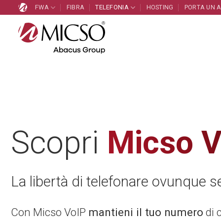
Salta
FWA
FIBRA
TELEFONIA
HOSTING
PORTA UN 
ai
contenuti
Scopri
Micso V
La libertà di telefonare ovunque se
Con Micso VoIP
mantieni il tuo numero
di 