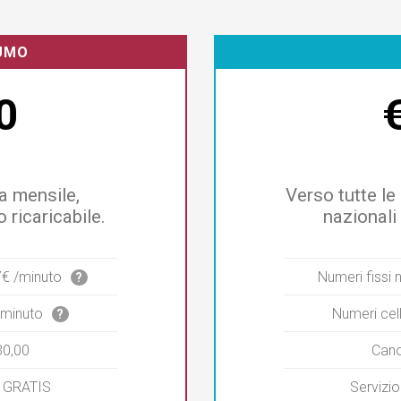
SUMO
0
a mensile,
Verso tutte le 
o ricaricabile.
nazionali
17€ /minuto
Numeri fissi 
?
 /minuto
Numeri cell
?
30,00
Cano
a: GRATIS
Servizio