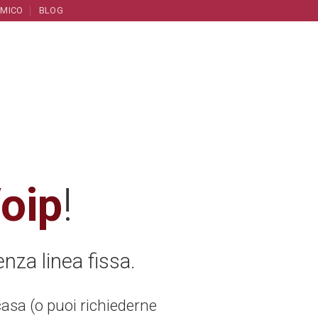
AMICO
BLOG
oip
!
nza linea fissa.
casa (o puoi richiederne