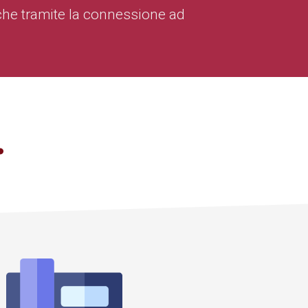
iche tramite la connessione ad
…